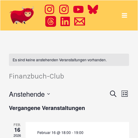
Zum
Inhalt
springen
Es sind keine anstehenden Veranstaltungen vorhanden.
Finanzbuch-Club
Anstehende
Veranstalt
Suche
Veran
Liste
Datum
Suche
Ansic
Vergangene Veranstaltungen
wählen.
und
Navig
Ansichten,
FEB.
Navigation
16
Februar 16 @ 18:00
-
19:00
2026