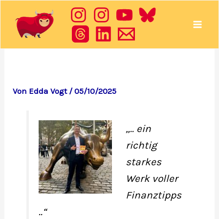
Zum
Inhalt
springen
Von
Edda Vogt
/
05/10/2025
„.. ein
richtig
starkes
Werk voller
Finanztipps
..“